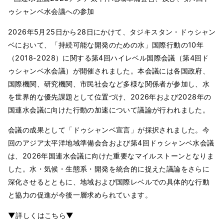
ゥシャンベ水会議への参加
2026年5月25日から28日にかけて、タジキスタン・ドゥシャン
ベにおいて、「持続可能な開発のための水」国際行動の10年
（2018-2028）に関する第4回ハイレベル国際会議（第4回ド
ゥシャンベ水会議）が開催されました。本会議には各国政府、
国際機関、研究機関、市民社会など多様な関係者が参加し、水
を世界的な優先課題として位置づけ、2026年および2028年の
国連水会議に向けた行動の加速について議論が行われました。
会議の成果として「ドゥシャンベ宣言」が採択されました。今
回のアジア太平洋地域準備会合および第4回ドゥシャンベ水会議
は、2026年国連水会議に向けた重要なマイルストーンとなりま
した。水・気候・生態系・開発を統合的に捉えた議論をさらに
深化させるとともに、地域および国際レベルでの具体的な行動
と協力の促進が今後一層求められています。
▼詳しくはこちら▼