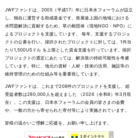
JWFファンドは、2005（平成17）年に日本水フォーラムが設立
し、独自に運営する助成基金です。発展途上国の地域における
水問題解決に貢献するため、草の根団体（現地NGO・NPO）に
よるプロジェクトを支援しています。 毎年、支援するプロジェ
クトの公募を行い、採択されたプロジェクトに対しては、1件当
たり1,500USドル を上限とした資金支援を行っています。採択
プロジェクトの選定にあたっては、解決策の持続可能性を考慮
しています。特に、地元の資材・人材・技術の活用、施設等の
維持管理のための仕組み等を重要視しています。
JWFファンドは、これまで209件のプロジェクトを支援し、総
受益者数は280,000人を超えました （2026（令和8）年3月現
在）。この支援は、日本水フォーラムの会員の皆さまの会費
や、一般の方から寄せられた寄付等により実施されています。
皆様の温かいご理解ご応援を、お願い申し上げます。