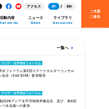
アクセス
JP
EN
ご支援
Facebook
YouTube
ご参加
活動内容
ニュース
ライブラリ
hat we do
News
Resources
一覧へ
アジア・太平洋水フォーラム
寄付キャンペーン｜
世界水フォーラム第2回ステークホルダーコンサル
会合（2nd SCM）参加報告
ダルビッシュ 有 水
アジア・太平洋水フォーラム
議2026アジア太平洋地域準備会合、及び、第4回
ンベ水会議への参加