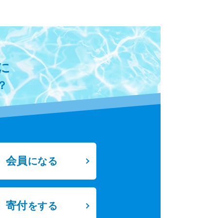
に
？
会員
になる
寄付
をする