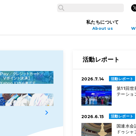
検索
X
検索
私たちについて
About us
W
活動レポート
2026.7.14
活動レポート
京都世界水大賞
第11回
テーション
4℃アクアプログラム
2026.6.15
活動レポート
国連水会
ドゥシャ