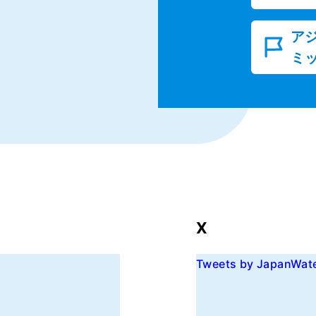
ア
ミ
X
Tweets by JapanWat