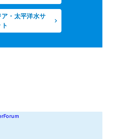
ジア・太平洋水サ
ット
erForum