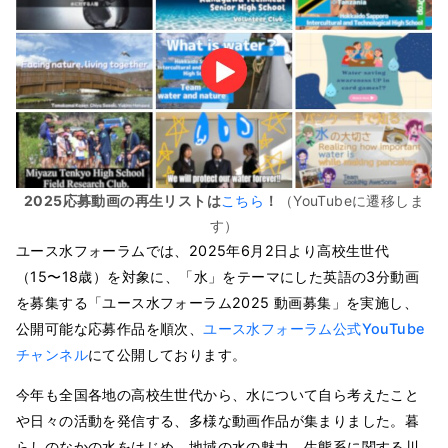
2025応募動画の再生リストは
こちら
！
（YouTubeに遷移しま
す）
ユース水フォーラムでは、2025年6月2日より高校生世代
（15〜18歳）を対象に、「水」をテーマにした英語の3分動画
を募集する「ユース水フォーラム2025 動画募集」を実施し、
公開可能な応募作品を順次、
ユース水フォーラム公式YouTube
チャンネル
にて公開しております。
今年も全国各地の高校生世代から、水について自ら考えたこと
や日々の活動を発信する、多様な動画作品が集まりました。暮
らしのなかの水をはじめ、地域の水の魅力、生態系に関する川