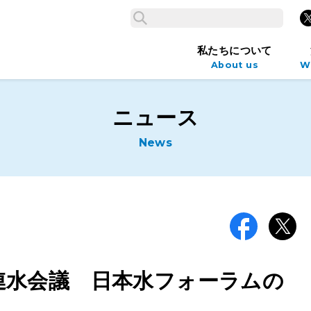
検索
X
検索
私たちについて
About us
W
ニュース
News
Facebook
X
 国連水会議 日本水フォーラムの