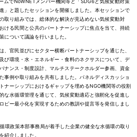
ームでNoWNETメンバー機関等と「SDG6と気候変動対策
進」と題したセッションを開催しました。本セッションで
の取り組みでは、総体的な解決が見込めない気候変動対
おける民間と公共のパートナーシップに焦点を当て、持続
策について議論を行いました。
は、官民並びにセクター横断パートナーシップを通じた、
及び環境・水・エネルギー・食料のネクサスについて、デ
バナンス・制度設計、マルチステークホルダー参画、資金
た事例や取り組みを共有しました。パネルディスカッショ
トナーシップにおけるギャップを埋めるNGO機関等の役割
的な水循環管理を通じて、気候変動適応と強靭化を促進し
ロピー最小化を実現するための教訓や提言等を発信しまし
水循環政策本部事務局が着手した企業の健全な水循環の取り
を紹介しました。