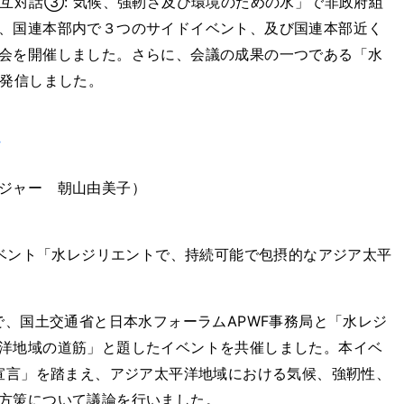
相互対話③: 気候、強靭さ及び環境のための水」で非政府組
、国連本部内で３つのサイドイベント、及び国連本部近く
会を開催しました。さらに、会議の成果の一つである「水
を発信しました。
/
ジャー 朝山由美子）
イベント「水レジリエントで、持続可能で包摂的なアジア太平
会議場で、国土交通省と日本水フォーラムAPWF事務局と「水レジ
洋地域の道筋」と題したイベントを共催しました。本イベ
本宣言」を踏まえ、アジア太平洋地域における気候、強靭性、
方策について議論を行いました。