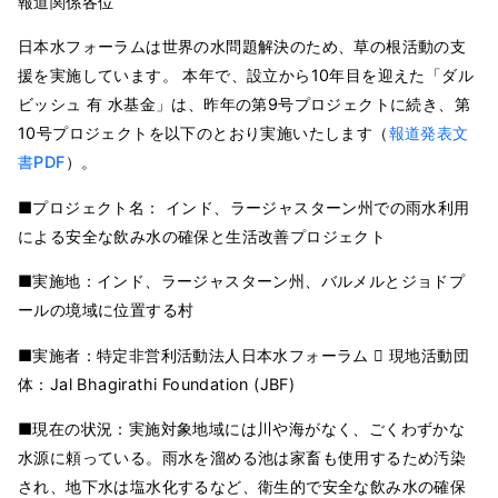
報道関係各位
日本水フォーラムは世界の水問題解決のため、草の根活動の支
援を実施しています。 本年で、設立から10年目を迎えた「ダル
ビッシュ 有 水基金」は、昨年の第9号プロジェクトに続き、第
10号プロジェクトを以下のとおり実施いたします（
報道発表文
書PDF
）。
■プロジェクト名： インド、ラージャスターン州での雨水利用
による安全な飲み水の確保と生活改善プロジェクト
■実施地：インド、ラージャスターン州、バルメルとジョドプ
ールの境域に位置する村
■実施者：特定非営利活動法人日本水フォーラム  現地活動団
体：Jal Bhagirathi Foundation (JBF)
■現在の状況：実施対象地域には川や海がなく、ごくわずかな
水源に頼っている。雨水を溜める池は家畜も使用するため汚染
され、地下水は塩水化するなど、衛生的で安全な飲み水の確保