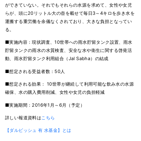
ができていない。それでもそれらの水源を求めて、女性や女児
らが、頭に20リットル大の壺を載せて毎日3～4キロを歩き水を
運搬する重労働を余儀なくされており、大きな負担となってい
る。
■実施内容：現状調査、10世帯への雨水貯留タンク設置、雨水
貯留タンクの雨水の水質検査、安全な水や衛生に関する啓発活
動、雨水貯留タンク利用組合（Jal Sabha）の結成
■想定される受益者数：50人
■想定される効果： 10世帯が継続して利用可能な飲み水の水源
確保、水の購入費用削減、女性や女児の負担軽減
■実施期間：2016年1月～6月（予定）
詳しい報道資料は
こちら
【ダルビッシュ 有 水基金】とは