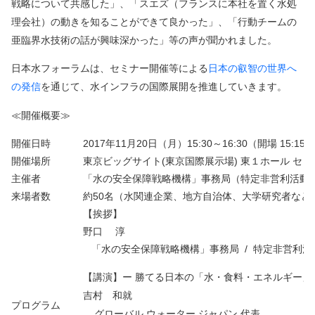
戦略について共感した」、「スエズ（フランスに本社を置く水処
理会社）の動きを知ることができて良かった」、「行動チームの
亜臨界水技術の話が興味深かった」等の声が聞かれました。
日本水フォーラムは、セミナー開催等による
日本の叡智の世界へ
の発信
を通じて、水インフラの国際展開を推進していきます。
≪開催概要≫
開催日時
2017年11月20日（月）15:30～16:30（開場 15:15）
開催場所
東京ビッグサイト(東京国際展示場) 東１ホール セミ
主催者
「水の安全保障戦略機構」事務局（特定非営利活動
来場者数
約50名（水関連企業、地方自治体、大学研究者など
【挨拶】
野口 淳
「水の安全保障戦略機構」事務局 / 特定非営利活
【講演】ー 勝てる日本の「水・食料・エネルギー」
吉村 和就
プログラム
グローバル ウォーター ジャパン 代表