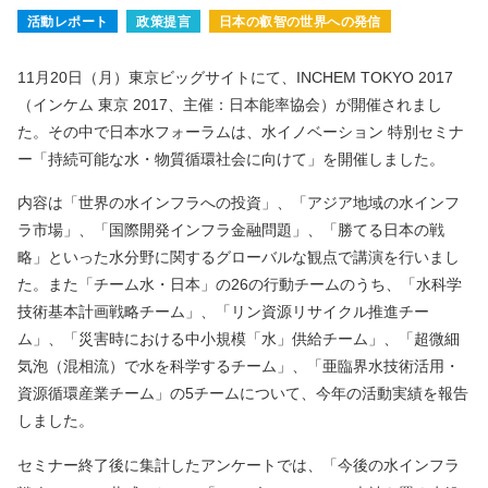
活動レポート
政策提言
日本の叡智の世界への発信
11月20日（月）東京ビッグサイトにて、INCHEM TOKYO 2017
（インケム 東京 2017、主催：日本能率協会）が開催されまし
た。その中で日本水フォーラムは、水イノベーション 特別セミナ
ー「持続可能な水・物質循環社会に向けて」を開催しました。
内容は「世界の水インフラへの投資」、「アジア地域の水インフ
ラ市場」、「国際開発インフラ金融問題」、「勝てる日本の戦
略」といった水分野に関するグローバルな観点で講演を行いまし
た。また「チーム水・日本」の26の行動チームのうち、「水科学
技術基本計画戦略チーム」、「リン資源リサイクル推進チー
ム」、「災害時における中小規模「水」供給チーム」、「超微細
気泡（混相流）で水を科学するチーム」、「亜臨界水技術活用・
資源循環産業チーム」の5チームについて、今年の活動実績を報告
しました。
セミナー終了後に集計したアンケートでは、「今後の水インフラ