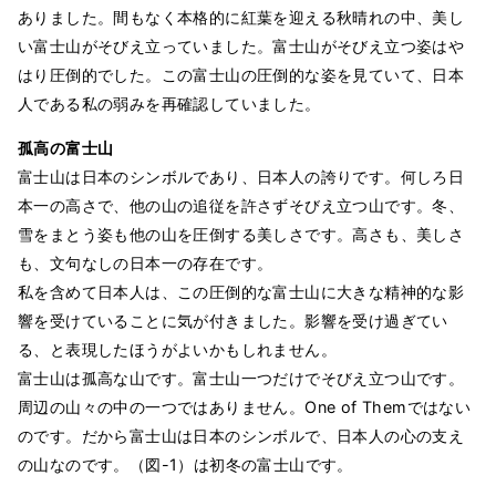
ありました。間もなく本格的に紅葉を迎える秋晴れの中、美し
い富士山がそびえ立っていました。富士山がそびえ立つ姿はや
はり圧倒的でした。この富士山の圧倒的な姿を見ていて、日本
人である私の弱みを再確認していました。
孤高の富士山
富士山は日本のシンボルであり、日本人の誇りです。何しろ日
本一の高さで、他の山の追従を許さずそびえ立つ山です。冬、
雪をまとう姿も他の山を圧倒する美しさです。高さも、美しさ
も、文句なしの日本一の存在です。
私を含めて日本人は、この圧倒的な富士山に大きな精神的な影
響を受けていることに気が付きました。影響を受け過ぎてい
る、と表現したほうがよいかもしれません。
富士山は孤高な山です。富士山一つだけでそびえ立つ山です。
周辺の山々の中の一つではありません。One of Themではない
のです。だから富士山は日本のシンボルで、日本人の心の支え
の山なのです。（図-1）は初冬の富士山です。