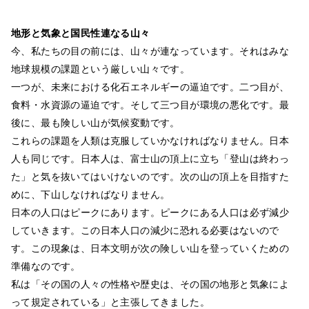
地形と気象と国民性
連なる山々
今、私たちの目の前には、山々が連なっています。それはみな
地球規模の課題という厳しい山々です。
一つが、未来における化石エネルギーの逼迫です。二つ目が、
食料・水資源の逼迫です。そして三つ目が環境の悪化です。最
後に、最も険しい山が気候変動です。
これらの課題を人類は克服していかなければなりません。日本
人も同じです。日本人は、富士山の頂上に立ち「登山は終わっ
た」と気を抜いてはいけないのです。次の山の頂上を目指すた
めに、下山しなければなりません。
日本の人口はピークにあります。ピークにある人口は必ず減少
していきます。この日本人口の減少に恐れる必要はないので
す。この現象は、日本文明が次の険しい山を登っていくための
準備なのです。
私は「その国の人々の性格や歴史は、その国の地形と気象によ
って規定されている」と主張してきました。