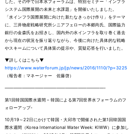
した。その中で日本水フォーラムは、特別セミナー「インフラ
システム国際展開の未来と水課題」を開催いたしました。
「水インフラ国際展開に向けた新たなきっかけ作り」をテーマ
に、三井物産戦略研究所シニアフェローの本郷尚氏、国際協力
銀行の金森氏をお招きし、国内外の水インフラを取り巻く過去
から現在の状況を振り返りながら、今後に向けた具体的な戦略
やスキームについて具体策の提示や、質疑応答を行いました。
▼詳しくはこちら▼
https://www.waterforum.jp/jp/news/2016/1110/?p=3225
（報告者：マネージャー 佐藤啓）
———————————————————————-
第1回韓国国際水週間 – 韓国による第7回世界水フォーラムのフ
ォローアップ-
10月19～22日にかけて韓国・大邱市で開催された第1回韓国国
際水週間（Korea International Water Week: KIWW）に参加し