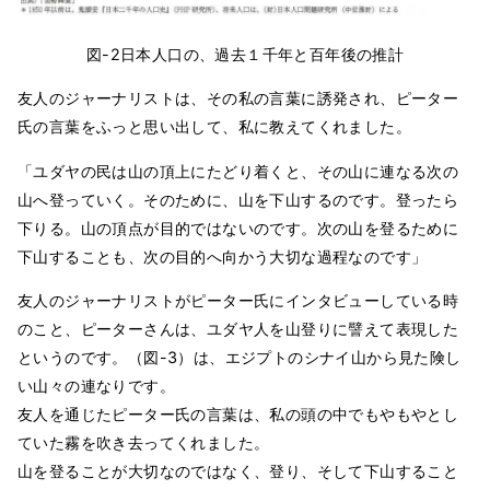
図-2日本人口の、過去１千年と百年後の推計
友人のジャーナリストは、その私の言葉に誘発され、ピーター
氏の言葉をふっと思い出して、私に教えてくれました。
「ユダヤの民は山の頂上にたどり着くと、その山に連なる次の
山へ登っていく。そのために、山を下山するのです。登ったら
下りる。山の頂点が目的ではないのです。次の山を登るために
下山することも、次の目的へ向かう大切な過程なのです」
友人のジャーナリストがピーター氏にインタビューしている時
のこと、ピーターさんは、ユダヤ人を山登りに譬えて表現した
というのです。（図-3）は、エジプトのシナイ山から見た険し
い山々の連なりです。
友人を通じたピーター氏の言葉は、私の頭の中でもやもやとし
ていた霧を吹き去ってくれました。
山を登ることが大切なのではなく、登り、そして下山すること