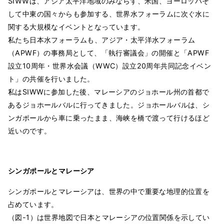
SIWWは、アジア太平洋地域のみならず、米国、ヨーロッパそ
して中東の国々からも参加する、世界水フォーラムに次ぐ水に
関する大規模なイベントとなっています。
私たち日本水フォーラムも、アジア・太平洋水フォーラム
（APWF）の事務局として、「執行審議会」の開催と「APWF
設立10周年・世界水会議（WWC）設立20周年共同記念イベン
ト」の共催を行いました。
私はSIWWに参加した後、マレーシアのジョホール州の首都で
あるジョホールバルに行ってきました。ジョホールバルは、シ
ンガポールから車に乗ったまま、海峡を橋で渡って行けるほど
近いのです。
シンガポールとマレーシア
シンガポールとマレーシアは、世界の中で重要な地理的位置を
占めています。
（図-1）は世界地図で日本とマレーシアの位置関係を示してい