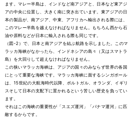
ます。マレー半島は、インドなど南アジアと、日本など東アジ
アの中央に位置し、大きく南に突き出ています。東アジアの日
本の製品が、南アジア、中東、アフリカへ輸出される際には、
このマレー半島を越えなければなりません。もちろん西から石
油や原料などが日本に輸入される際も同じです。
（図-2）で、日本と南アジアを結ぶ航路を示しました。このマ
ラッカ海峡がなかったら、インドネシアの島々（又はスマトラ
島）を大回りして超えなければなりません。
この狭いマラッカ海峡は、アジアの国々のみならず世界の各国
にとって重要な海峡です。マラッカ海峡に面するシンガポール
は、15世紀の大航海時代以降、ポルトガル、オランダ、イギリ
スそして日本の支配下に置かれるという苦しい歴史を負ってい
ます。
それはこの海峡の重要性が「スエズ運河」「パナマ運河」に匹
敵するからです。