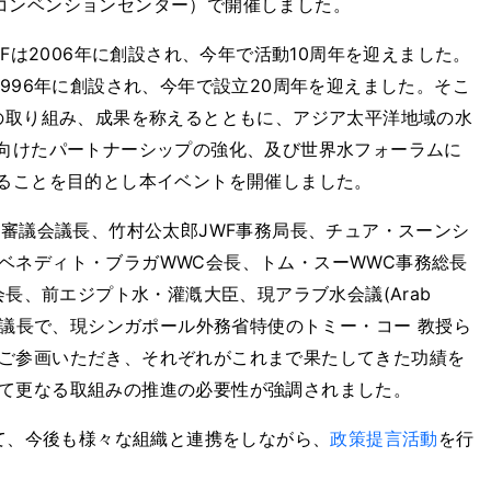
コンベンションセンター）で開催しました。
WFは2006年に創設され、今年で活動10周年を迎えました。
1996年に創設され、今年で設立20周年を迎えました。そこ
での取り組み、成果を称えるとともに、アジア太平洋地域の水
に向けたパートナーシップの強化、及び世界水フォーラムに
れることを目的とし本イベントを開催しました。
行審議会議長、竹村公太郎JWF事務局長、チュア・スーンシ
ベネディト・ブラガWWC会長、トム・スーWWC事務総長
C初代会長、前エジプト水・灌漑大臣、現アラブ水会議(Arab
執行審議会議長で、現シンガポール外務省特使のトミー・コー 教授ら
ご参画いただき、それぞれがこれまで果たしてきた功績を
て更なる取組みの推進の必要性が強調されました。
じて、今後も様々な組織と連携をしながら、
政策提言活動
を行