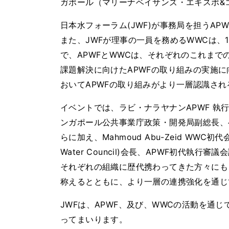
ガポール（マリーナベイサンズ・エキスポ&
日本水フォーラム(JWF)が事務局を担うAP
また、JWFが理事の一員を務めるWWCは、
で、APWFとWWCは、それぞれのこれま
課題解決に向けたAPWFの取り組みの実施
おいてAPWFの取り組みがより一層認識さ
イベントでは、ラビ・ナラヤナンAPWF 執
ンガポール公共事業庁政策・開発局副総長、
らに加え、Mahmoud Abu-Zeid WW
Water Council)会長、APWF初代
それぞれの組織に歴代携わってきた方々にも
称えるとともに、より一層の連携強化を通じ
JWFは、APWF、及び、WWCの活動を通
ってまいります。