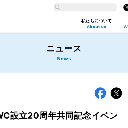
検索
X
検索
私たちについて
About us
W
ニュース
News
Facebook
X
WWC設立20周年共同記念イベン