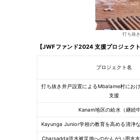
打ち抜
【JWFファンド2024 支援プロジェク
プロジェクト名
打ち抜き井戸設置によるMbalame村にお
支援
Kanam地区の給水（継続
Kayunga Junior学校の教育を高める
Charsadda洪水被災地へのかんがい用