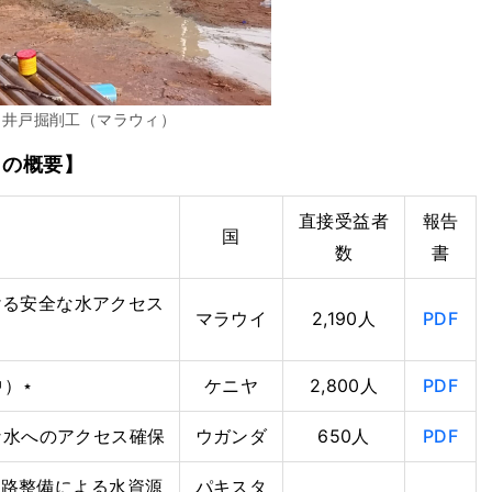
き井戸掘削工（マラウィ）
トの概要】
直接受益者
報告
国
数
書
ける安全な水アクセス
マラウイ
2,190人
PDF
中）⋆
ケニヤ
2,800人
PDF
清浄な水へのアクセス確保
ウガンダ
650人
PDF
水水路整備による水資源
パキスタ