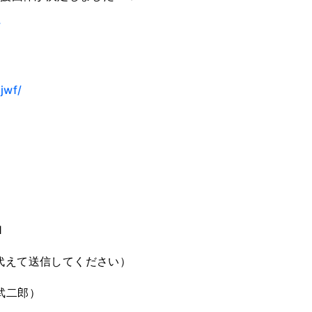
/
jwf/
1
］を＠に代えて送信してください）
武二郎）