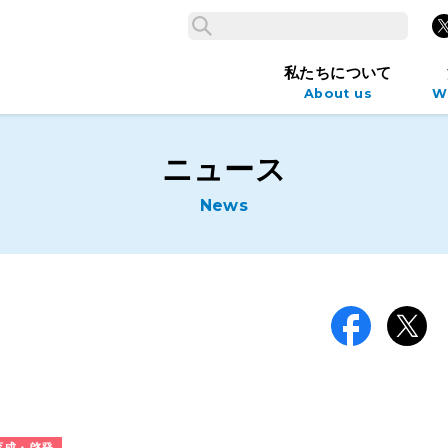
検索
X
検索
私たちについて
About us
W
ニュース
News
Facebook
X
育成・啓発