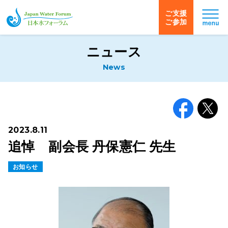
ご支援
ご参加
日本水フォーラム
ニュース
News
Facebook
X
2023.8.11
追悼 副会長 丹保憲仁 先生
お知らせ