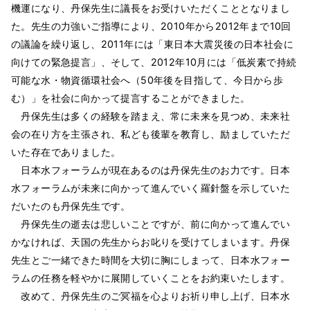
機運になり、丹保先生に議長をお受けいただくこととなりまし
た。先生の力強いご指導により、2010年から2012年まで10回
の議論を繰り返し、2011年には「東日本大震災後の日本社会に
向けての緊急提言」、そして、2012年10月には「低炭素で持続
可能な水・物資循環社会へ（50年後を目指して、今日から歩
む）」を社会に向かって提言することができました。
丹保先生は多くの経験を踏まえ、常に未来を見つめ、未来社
会の在り方を主張され、私ども後輩を教育し、励ましていただ
いた存在でありました。
日本水フォーラムが現在あるのは丹保先生のお力です。日本
水フォーラムが未来に向かって進んでいく羅針盤を示していた
だいたのも丹保先生です。
丹保先生の逝去は悲しいことですが、前に向かって進んでい
かなければ、天国の先生からお叱りを受けてしまいます。丹保
先生とご一緒できた時間を大切に胸にしまって、日本水フォー
ラムの任務を軽やかに展開していくことをお約束いたします。
改めて、丹保先生のご冥福を心よりお祈り申し上げ、日本水