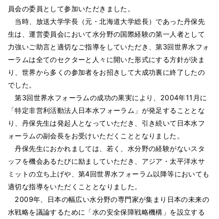
員会の委員として参加いただきました。
当時、放送大学学長（元・北海道大学総長）であった丹保先
生は、運営委員会において水分野の国際経験の第一人者として
力強いご助言と適切なご指導をしていただき、第3回世界水フォ
ーラムは全てのセクターと人々に開いた形式にする方針が決ま
り、世界から多くの参加者をお招きして大成功裏に終了したの
でした。
第3回世界水フォーラムの成功の果実により、2004年11月に
「特定非営利活動法人日本水フォーラム」が発足することとな
り、丹保先生は発起人となっていただき、引き続いて日本水フ
ォーラムの副会長をお受けいただくこととなりました。
丹保先生におかれましては、若く、水分野の経験がないスタ
ッフを機会あるたびに励ましていただき、アジア・太平洋水サ
ミットの立ち上げや、第4回世界水フォーラム以降等においても
適切な指導をいただくこととなりました。
2009年、日本の幅広い水分野の専門家が集まり日本の未来の
水戦略を議論するために「水の安全保障戦略機構」を設立する