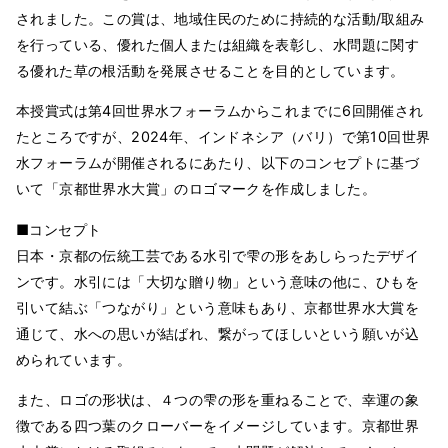
されました。この賞は、地域住民のために持続的な活動/取組み
を行っている、優れた個人または組織を表彰し、水問題に関す
る優れた草の根活動を発展させることを目的としています。
本授賞式は第4回世界水フォーラムからこれまでに6回開催され
たところですが、2024年、インドネシア（バリ）で第10回世界
水フォーラムが開催されるにあたり、以下のコンセプトに基づ
いて「京都世界水大賞」のロゴマークを作成しました。
■コンセプト
日本・京都の伝統工芸である水引で雫の形をあしらったデザイ
ンです。水引には「大切な贈り物」という意味の他に、ひもを
引いて結ぶ「つながり」という意味もあり、京都世界水大賞を
通じて、水への思いが結ばれ、繋がってほしいという願いが込
められています。
また、ロゴの形状は、４つの雫の形を重ねることで、幸運の象
徴である四つ葉のクローバーをイメージしています。京都世界