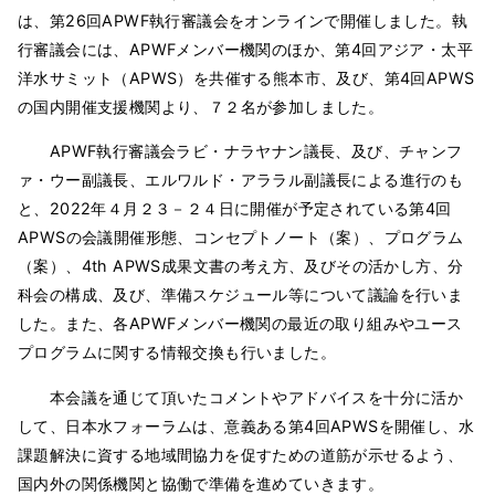
は、第26回APWF執行審議会をオンラインで開催しました。執
行審議会には、APWFメンバー機関のほか、第4回アジア・太平
洋水サミット（APWS）を共催する熊本市、及び、第4回APWS
の国内開催支援機関より、７２名が参加しました。
APWF執行審議会ラビ・ナラヤナン議長、及び、チャンフ
ァ・ウー副議長、エルワルド・アララル副議長による進行のも
と、2022年４月２３－２４日に開催が予定されている第4回
APWSの会議開催形態、コンセプトノート（案）、プログラム
（案）、4th APWS成果文書の考え方、及びその活かし方、分
科会の構成、及び、準備スケジュール等について議論を行いま
した。また、各APWFメンバー機関の最近の取り組みやユース
プログラムに関する情報交換も行いました。
本会議を通じて頂いたコメントやアドバイスを十分に活か
して、日本水フォーラムは、意義ある第4回APWSを開催し、水
課題解決に資する地域間協力を促すための道筋が示せるよう、
国内外の関係機関と協働で準備を進めていきます。