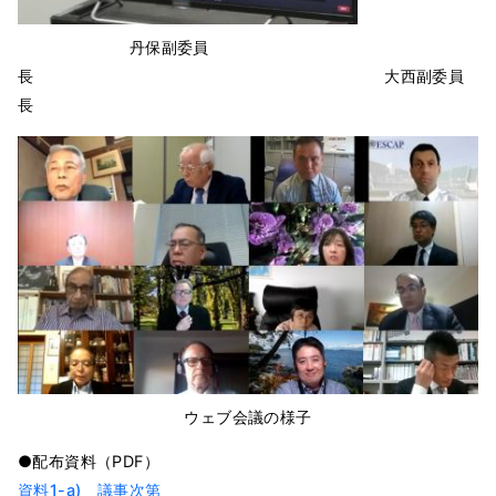
丹保副委員
長 大西副委員
長
ウェブ会議の様子
●配布資料（PDF）
資料1-a) 議事次第