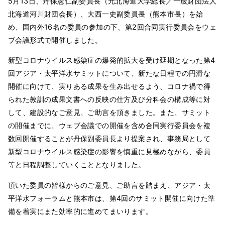
5月13日、丹保憲仁副委員長（元北海道大学総長／一般財団法人
北海道河川財団会長）、大西一史副委員長（熊本市長）を始
め、国内外16名の委員の参加の下、第2回合同実行委員会をウェ
ブ会議形式で開催しました。
新型コロナウイルス感染症の爆発的拡大を受け延期となった第4
回アジア・太平洋水サミットについて、新たな日程での円滑な
開催に向けて、実りある成果を生み出せるよう、コロナ禍で得
られた教訓の成果文書への反映の仕方及び分科会の構成等に対
して、建設的なご意見、ご助言を頂きました。また、サミット
の開催までに、ウェブ会議での開催を含め合同実行委員会を複
数回開催することが丹保副委員長より提案され、事務局として
新型コロナウイルス感染症の影響を慎重に見極めながら、委員
等と日程調整していくこととなりました。
頂いた委員の皆様からのご意見、ご助言を踏まえ、アジア・太
平洋水フォーラムと熊本市は、第4回のサミット開催に向けた準
備を着実にまた効率的に進めてまいります。