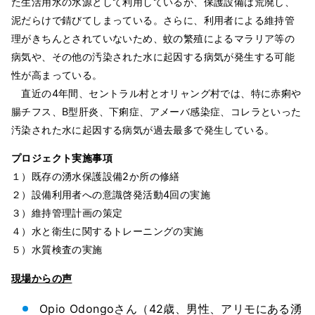
た生活用水の水源として利用しているが、保護設備は荒廃し、
泥だらけで錆びてしまっている。さらに、利用者による維持管
理がきちんとされていないため、蚊の繁殖によるマラリア等の
病気や、その他の汚染された水に起因する病気が発生する可能
性が高まっている。
直近の4年間、セントラル村とオリャング村では、特に赤痢や
腸チフス、B型肝炎、下痢症、アメーバ感染症、コレラといった
汚染された水に起因する病気が過去最多で発生している。
プロジェクト実施事項
１）既存の湧水保護設備2か所の修繕
２）設備利用者への意識啓発活動4回の実施
３）維持管理計画の策定
４）水と衛生に関するトレーニングの実施
５）水質検査の実施
現場からの声
Opio Odongoさん（42歳、男性、アリモにある湧