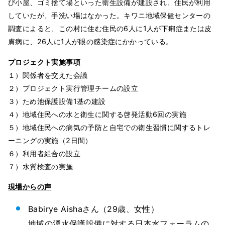
び小屋、ゴミ捨て場といった衛生設備が建設され、住民が利用
していたが、手洗い場はなかった。キワニ地域保健センターの
調査によると、この村に住む住民の6人に1人が下痢症または皮
膚病に、26人に1人が眼の感染症にかかっている。
プロジェクト実施事項
１）関係者を交えた会議
２）プロジェクト実行管理チームの設立
３）ため池保護設備1基の建設
４）地域住民への水と衛生に関する啓発活動6回の実施
５）地域住民への病気の予防と自宅での衛生習慣に関するトレ
ーニングの実施（2日間）
６）利用者組合の設立
７）水質検査の実施
現場からの声
Babirye Aishaさん（29歳、女性）
地域の湧水保護設備に対する日本水フォーラムの