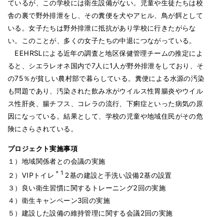
ているが、この学校には衛生設備がない。児童や生徒たちは校
舎の裏で野外排泄をし、その糞便を犬やアヒル、鳥が餌として
いる。女子たちは野外排泄に抵抗があり学校に行きたがらな
い。このことが、多くの女子たちの中退につながっている。
EEHRSLによる近年の調査と地区保健管理チームの推定によ
ると、シエラレオネ国内で7人に1人が野外排泄をしており、そ
の75％が貧しい農村部で暮らしている。糞便による水源の汚染
も問題であり、汚染された飲み水がウイルス性胃腸炎やウイル
ス性肝炎、腸チフス、コレラの流行、下痢症といった病気の原
因になっている。結果として、学校の児童や地域住民がその危
険にさらされている。
プロジェクト実施事項
１）地域関係者との会議の実施
＊1
２）VIPトイレ
2基の建設と手洗い設備2基の設置
３）良い衛生習慣に関するトレーニング2回の実施
４）衛生キャンペーン3回の実施
５）建設した設備の維持管理に関する会議2回の実施