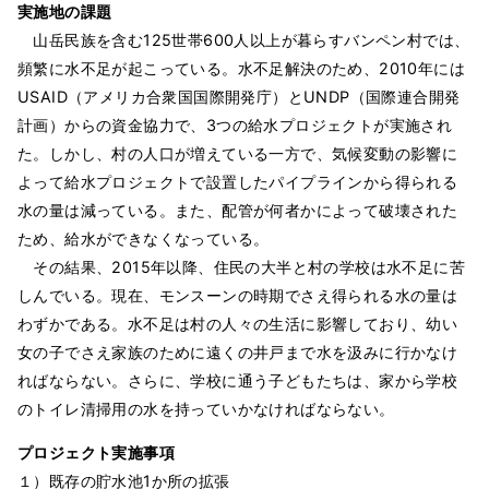
実施地の課題
山岳民族を含む125世帯600人以上が暮らすバンペン村では、
頻繁に水不足が起こっている。水不足解決のため、2010年には
USAID（アメリカ合衆国国際開発庁）とUNDP（国際連合開発
計画）からの資金協力で、3つの給水プロジェクトが実施され
た。しかし、村の人口が増えている一方で、気候変動の影響に
よって給水プロジェクトで設置したパイプラインから得られる
水の量は減っている。また、配管が何者かによって破壊された
ため、給水ができなくなっている。
その結果、2015年以降、住民の大半と村の学校は水不足に苦
しんでいる。現在、モンスーンの時期でさえ得られる水の量は
わずかである。水不足は村の人々の生活に影響しており、幼い
女の子でさえ家族のために遠くの井戸まで水を汲みに行かなけ
ればならない。さらに、学校に通う子どもたちは、家から学校
のトイレ清掃用の水を持っていかなければならない。
プロジェクト実施事項
１）既存の貯水池1か所の拡張