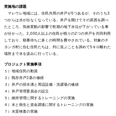
実施地の課題
マレウレ地域には、住民共用の井戸が5つあるが、そのうち3
つからは水が出なくなっている。井戸を開けてその原因を調べ
たところ、気候変動の影響で乾期の地下水位が下がっている事
が分かった。2,000人以上の住民が残りの2つの井戸を共同利用
しており、順番待ちに多くの時間を費やされている。対象のチ
ヨンガ村に住む住民たちは、列に並ぶことを諦めて5キロ離れた
場所まで水を汲みに行っている。
プロジェクト実施事項
１）地域住民の動員
２）既存井戸2基の修繕
３）井戸の排水溝と周辺設備・洗濯場の修繕
４）井戸管理委員会の設立
５）維持管理に関するトレーニングの実施
６）水と衛生と資金調達に関するトレーニングの実施
７）水質検査の実施