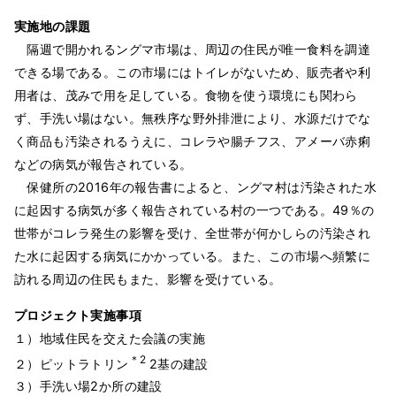
実施地の課題
隔週で開かれるングマ市場は、周辺の住民が唯一食料を調達
できる場である。この市場にはトイレがないため、販売者や利
用者は、茂みで用を足している。食物を使う環境にも関わら
ず、手洗い場はない。無秩序な野外排泄により、水源だけでな
く商品も汚染されるうえに、コレラや腸チフス、アメーバ赤痢
などの病気が報告されている。
保健所の2016年の報告書によると、ングマ村は汚染された水
に起因する病気が多く報告されている村の一つである。49％の
世帯がコレラ発生の影響を受け、全世帯が何かしらの汚染され
た水に起因する病気にかかっている。また、この市場へ頻繁に
訪れる周辺の住民もまた、影響を受けている。
プロジェクト実施事項
１）地域住民を交えた会議の実施
＊2
２）ピットラトリン
2基の建設
３）手洗い場2か所の建設