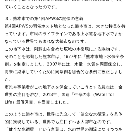
ていくこととなったのです。
３．熊本市での第4回APWSの開催の意義
第4回APWSの開催ホスト地となった熊本市は、大きな特長を持
っています。市民のライフラインである上水道を地下水でまか
なっている世界でもまれな大都市なのです。
この地下水は、阿蘇山を含めた広域の水循環による賜物です。
そのことを認識した熊本市は、1977年に「熊本市地下水保全条
例」を制定しました。2007年には、水量・水質を両面保全し、
将来に継承していくために同条例を総合的な条例に改正しまし
た。
市民や事業者がこの地下水を保全していこうとする意志は、全
世界の注目を浴び、2013年、国連「生命の水（Water for
Life）最優秀賞」を受賞しました。
このように熊本市は、世界に先立って「健全な水循環」を具体
的に実現している、世界でも注目すべき大都市なのです。
「健全な水循環」という言葉は、水の世界の潮流になりつつあ