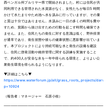
西ベンガル州プルリヤー県で開始されました。村には住民が共
同利用できる管理された水資源がなく、女性たちが毎日5 時間
かけて水たまりやため池へ水を汲みに行っていますが、その量
と質は十分ではありません。水汲みに一日の多くの時間を費や
すため、貧困から抜け出すための行動を起こす時間も確保でき
ません。また、住民たちの衛生に対する意識は低く、野外排泄
が通常であり、衛生状態や彼らの健康状態に悪影響が出ていま
す。本プロジェクトにより持続可能な水と衛生の設備を建設
し、住民に啓発活動や維持管理に関する訓練を実施すること
で、約400人が安全な水を一年中得られる環境と、よりよい公
衆衛生環境を得られるようになります。
▼詳細はこちら▼
https://www.waterforum.jp/all/grass_roots_projects/darvi
p=10924
（報告者：マネージャー 石原小枝）
━━━━━━━━━━━━━━━━━━━━━━━━━━━━━━