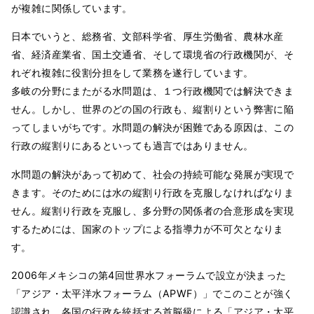
が複雑に関係しています。
日本でいうと、総務省、文部科学省、厚生労働省、農林水産
省、経済産業省、国土交通省、そして環境省の行政機関が、そ
れぞれ複雑に役割分担をして業務を遂行しています。
多岐の分野にまたがる水問題は、１つ行政機関では解決できま
せん。しかし、世界のどの国の行政も、縦割りという弊害に陥
ってしまいがちです。水問題の解決が困難である原因は、この
行政の縦割りにあるといっても過言ではありません。
水問題の解決があって初めて、社会の持続可能な発展が実現で
きます。そのためには水の縦割り行政を克服しなければなりま
せん。縦割り行政を克服し、多分野の関係者の合意形成を実現
するためには、国家のトップによる指導力が不可欠となりま
す。
2006年メキシコの第4回世界水フォーラムで設立が決まった
「アジア・太平洋水フォーラム（APWF）」でこのことが強く
認識され、各国の行政を統括する首脳級による「アジア・太平