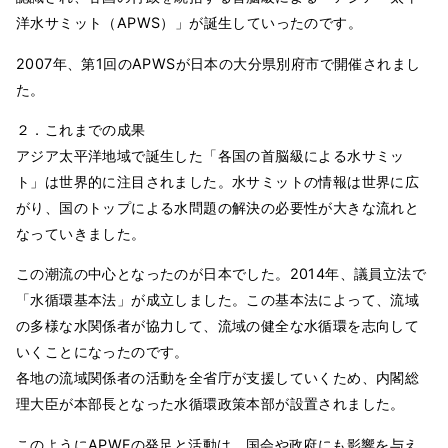
洋水サミット（APWS）」が誕生していったのです。
2007年、第1回のAPWSが日本の大分県別府市で開催されまし
た。
２．これまでの成果
アジア太平洋地域で誕生した「各国の首脳級による水サミッ
ト」は世界的に注目されました。水サミットの情報は世界に広
がり、国のトップによる水問題の解決の必要性が大きな流れと
なっていきました。
この潮流の中心となったのが日本でした。2014年、議員立法で
「水循環基本法」が成立しました。この基本法によって、流域
の多様な水関係者が協力して、流域の健全な水循環を志向して
いくことになったのです。
各地の流域関係者の活動を全省庁が支援していくため、内閣総
理大臣が本部長となった水循環政策本部が設置されました。
このようにAPWFの発足と活動は、国会や政府にも影響を与え