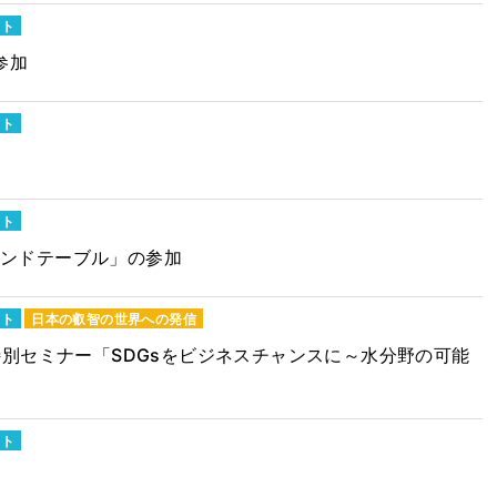
ット
参加
ット
ット
ウンドテーブル」の参加
ット
日本の叡智の世界への発信
ション特別セミナー「SDGsをビジネスチャンスに～水分野の可能
ット