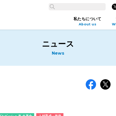
検索
X
検索
私たちについて
About us
W
ニュース
News
Facebook
X
ダルビッシュ 有 水基金
人材育成・啓発