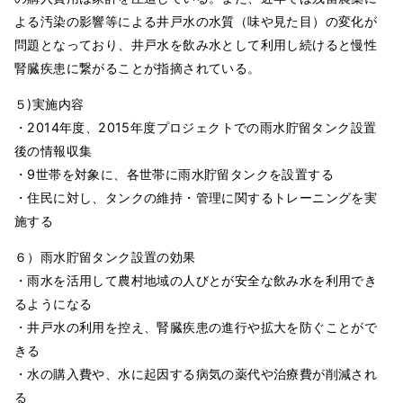
よる汚染の影響等による井戸水の水質（味や見た目）の変化が
問題となっており、井戸水を飲み水として利用し続けると慢性
腎臓疾患に繋がることが指摘されている。
５)実施内容
・2014年度、2015年度プロジェクトでの雨水貯留タンク設置
後の情報収集
・9世帯を対象に、各世帯に雨水貯留タンクを設置する
・住民に対し、タンクの維持・管理に関するトレーニングを実
施する
６）雨水貯留タンク設置の効果
・雨水を活用して農村地域の人びとが安全な飲み水を利用でき
るようになる
・井戸水の利用を控え、腎臓疾患の進行や拡大を防ぐことがで
きる
・水の購入費や、水に起因する病気の薬代や治療費が削減され
る