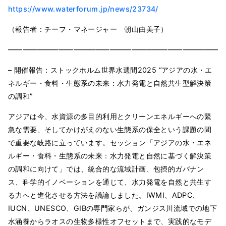
https://www.waterforum.jp/news/23734/
（報告者：チーフ・マネージャー 朝山由美子）
━━━━━━━━━━━━━━━━━━━━━━━━━━━━━━
– 開催報告：ストックホルム世界水週間2025 “アジアの水・エ
ネルギー・食料・生態系の未来：水力発電と自然共生型解決策
の調和”
アジアは今、水資源の多目的利用とクリーンエネルギーへの緊
急な需要、そしてかけがえのない生態系の保全という課題の間
で重要な岐路に立っています。セッション「アジアの水・エネ
ルギー・食料・生態系の未来：水力発電と自然に基づく解決策
の調和に向けて」では、統合的な流域計画、包摂的ガバナン
ス、科学的イノベーションを通じて、水力発電を自然と共生す
る力へと進化させる方法を議論しました。IWMI、ADPC、
IUCN、UNESCO、GIBの専門家らが、ガンジス川流域での地下
水涵養からラオスの生物多様性オフセットまで、実践的なモデ