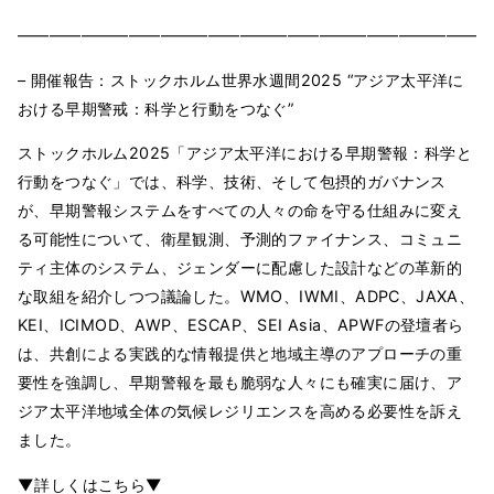
━━━━━━━━━━━━━━━━━━━━━━━━━━━━━━
– 開催報告：ストックホルム世界水週間2025 “アジア太平洋に
おける早期警戒：科学と行動をつなぐ”
ストックホルム2025「アジア太平洋における早期警報：科学と
行動をつなぐ」では、科学、技術、そして包摂的ガバナンス
が、早期警報システムをすべての人々の命を守る仕組みに変え
る可能性について、衛星観測、予測的ファイナンス、コミュニ
ティ主体のシステム、ジェンダーに配慮した設計などの革新的
な取組を紹介しつつ議論した。WMO、IWMI、ADPC、JAXA、
KEI、ICIMOD、AWP、ESCAP、SEI Asia、APWFの登壇者ら
は、共創による実践的な情報提供と地域主導のアプローチの重
要性を強調し、早期警報を最も脆弱な人々にも確実に届け、ア
ジア太平洋地域全体の気候レジリエンスを高める必要性を訴え
ました。
▼詳しくはこちら▼