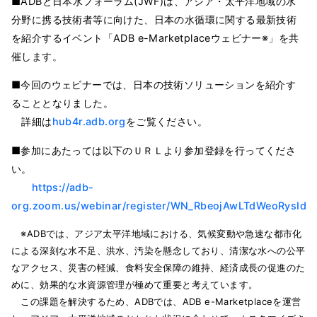
■ADBと日本水フォーラム(JWF)は、アジア・太平洋地域の水
分野に携る技術者等に向けた、日本の水循環に関する最新技術
を紹介するイベント「ADB e-Marketplaceウェビナー※」を共
催します。
■今回のウェビナーでは、日本の技術ソリューションを紹介す
ることとなりました。
詳細は
hub4r.adb.org
をご覧ください。
■参加にあたっては以下のＵＲＬより参加登録を行ってくださ
い。
https://adb-
org.zoom.us/webinar/register/WN_RbeojAwLTdWeoRysId4gv
※ADBでは、アジア太平洋地域における、気候変動や急速な都市化
による深刻な水不足、洪水、汚染を懸念しており、清潔な水への公平
なアクセス、災害の軽減、食料安全保障の維持、経済成長の促進のた
めに、効果的な水資源管理が極めて重要と考えています。
この課題を解決するため、ADBでは、ADB e-Marketplaceを運営