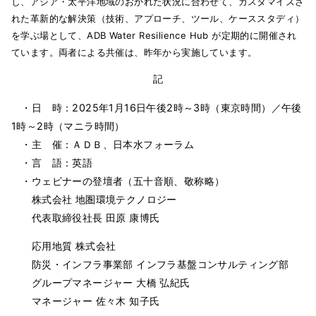
し、アジア・太平洋地域のおかれた状況に合わせて、カスタマイズさ
れた革新的な解決策（技術、アプローチ、ツール、ケーススタディ）
を学ぶ場として、ADB Water Resilience Hub が定期的に開催され
ています。両者による共催は、昨年から実施しています。
記
・日 時：2025年1月16日午後2時～3時（東京時間）／午後
1時～2時（マニラ時間）
・主 催：ＡＤＢ、日本水フォーラム
・言 語：英語
・ウェビナーの登壇者（五十音順、敬称略）
株式会社 地圏環境テクノロジー
代表取締役社長 田原 康博氏
応用地質 株式会社
防災・インフラ事業部 インフラ基盤コンサルティング部
グループマネージャー 大橋 弘紀氏
マネージャー 佐々木 知子氏