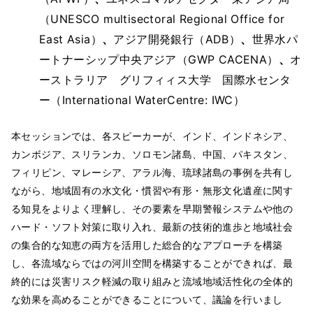
（UNESCO multisectoral Regional Office for
East Asia）
、
アジア開発銀行（ADB）
、
世界水パ
ートナーシップ中央アジア（GWP CACENA）
、
オ
ーストラリア グリフィィス大学 国際水センタ
ー（International WaterCentre: IWC）
本セッションでは、各スピーカーが、インド、インドネシア、
カンボジア、スリランカ、ソロモン諸島、中国、パキスタン、
フィリピン、マレーシア、アラル海、琉球諸島の事例を共有し
ながら、地域固有の水文化・慣習や有形・無形文化遺産に関す
る知見をよりよく理解し、その要素を早期警報システムや他の
ハード・ソフト対策に取り入れ、最新の技術的進歩と地域社会
の集合的な知恵の両方を活用した総合的なアプローチを構築
し、各流域ならではの河川空間を構築することができれば、最
終的には災害リスク軽減の取り組みと流域地域活性化の全体的
な効果を高めることができることについて、議論を行いまし