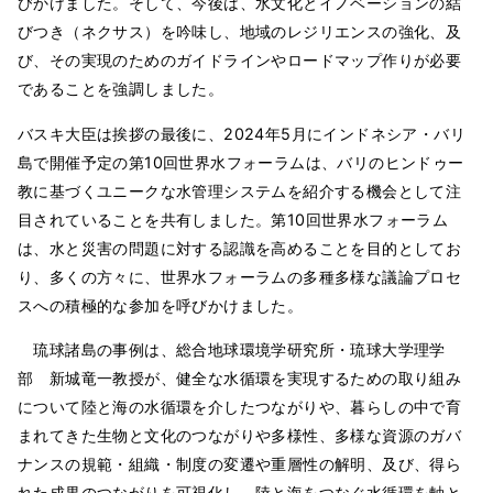
びかけました。そして、今後は、水文化とイノベーションの結
びつき（ネクサス）を吟味し、地域のレジリエンスの強化、及
び、その実現のためのガイドラインやロードマップ作りが必要
であることを強調しました。
バスキ大臣は挨拶の最後に、2024年5月にインドネシア・バリ
島で開催予定の第10回世界水フォーラムは、バリのヒンドゥー
教に基づくユニークな水管理システムを紹介する機会として注
目されていることを共有しました。第10回世界水フォーラム
は、水と災害の問題に対する認識を高めることを目的としてお
り、多くの方々に、世界水フォーラムの多種多様な議論プロセ
スへの積極的な参加を呼びかけました。
琉球諸島の事例は、総合地球環境学研究所・琉球大学理学
部 新城竜一教授が、健全な水循環を実現するための取り組み
について陸と海の水循環を介したつながりや、暮らしの中で育
まれてきた生物と文化のつながりや多様性、多様な資源のガバ
ナンスの規範・組織・制度の変遷や重層性の解明、及び、得ら
れた成果のつながりを可視化し、陸と海をつなぐ水循環を軸と