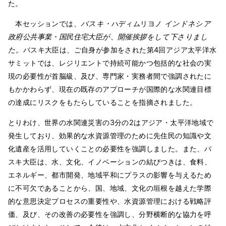
た。
本セッションでは、
バスキ・
ハディムリヨノ
インドネシア
政府公共事業・国民住宅大臣が、開催挨拶をして下さりまし
た
。
バスキ大臣は、ご自身が参加をされた第4回アジア太平洋水
サミットでは、レジリエントで持続可能かつ包括的な社会の実
現の必要性が首脳級、及び、専門家・実務者間で強調されたに
もかかわらず、現在の既存のアプローチが国際的な水関連目標
の達成にリスクをもたらしていることを指摘されました。
とりわけ、世界の水関連災害の3分の2はアジア・太平洋地域で
発生しており、効果的な水資源管理のために先住民の知識や文
化遺産を活用していくことの必要性を強調しました。また、バ
スキ大臣は、水、文化、イノベーションの結びつきは、食料、
エネルギー、都市開発、地域平和にプラスの影響を与えるため
に不可欠であることから、国、地域、文化の垣根を越えた学際
的な意思決定プロセスの重要性や、水資源管理における戦略評
価、及び、その改善の必要性を強調し、分野横断的な協力を呼