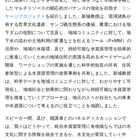
したマルチリソースの順応的ガバナンスの強化を目指す、
リン
ケージプロジェクト
を紹介しました。新城教授は、琉球諸島が
有する世界文化遺産、サンゴ礁生態系の価値、農業における地
下ダムの役割について言及し、地域コミュニティに対して、地
下水の流れや土地利用の変遷なとを伝えるツール（P+MM）の
活用や、地域の水循環、及び、持続可能な水資源管理を効果的
に推進していくための地域住民の意識を高めるボードゲームの
開発、ワークショップの実施を通じた科学的知見の共有、住民
参加型による水資源管理の改善事例を共有しました。新城教授
は、科学データを地域コミュニティに対して、わかりやすく可
視化し、地域社会と効果的に関わりながら持続可能な水資源管
理を推進していくアプローチは、地元の人々が自分たちの将来
や水資源について考えるのに役立つことを強調しました。
スピーカー間、及び、聴講者とのパネルディスカッションで
は、我々はどうやって、統合水資源管理に各地域ならではの水
文化に関する情報を統合できるか、水文化が変容していく中