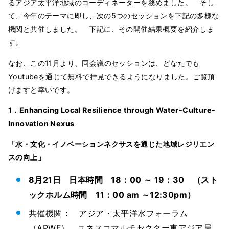
るアジア太平洋地域のコーディネーターを務めました。 そし
て、今年のテーマに即し、次の5つのセッションを下記の多様な
機関と共催しました。 下記に、その開催結果概要を紹介しま
す。
なお、この11月より、同会議のセッションは、どなたでも
Youtubeを通じて無料で拝見できるようになりました。ご覧頂
けますと幸いです。
1
．Enhancing Local Resilience through Water-Culture-
Innovation Nexus
「水・文化・イノベーションネクサスを通じた地域レジリエン
スの向上」
8
月21日 日本時間 18：00 ～ 19：30 （スト
ックホルム時間 11：00 am ～12:30pm）
共催機関
：
アジア・太平洋水フォーラム
（APWF）
、
ユネスコマルチセクター東アジア局