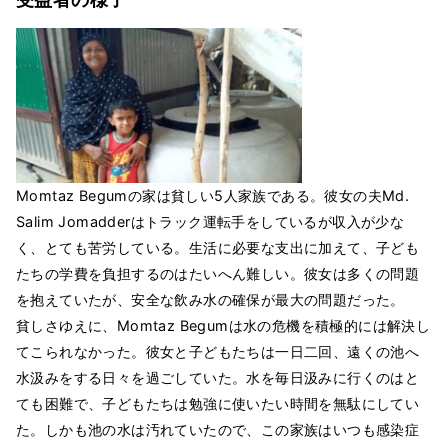
Momtaz Begumの家は貧しい5人家族である。彼女の夫Md.
Salim Jomadderはトラック運転手をしているが収入が少な
く、とても苦労している。生活に必要な支出に加えて、子ども
たちの学費を負担するのはたいへん難しい。彼女は多くの問題
を抱えていたが、安全な飲み水の確保が最大の問題だった。
貧しさゆえに、Momtaz Begumは水の危機を積極的には解決し
てこられなかった。彼女と子どもたちは一日二回、遠くの池へ
水汲みをする日々を過ごしていた。水を毎日汲みに行くのはと
ても困難で、子どもたちは勉強に使いたい時間を無駄にしてい
た。しかも池の水は汚れていたので、この家族はいつも感染症