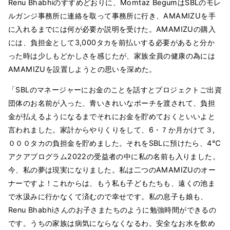
Renu Bhabhiのすすめどおりに、Momtaz BegumはSBLのモレ
ルガンジ事務所に連絡を取って事務所に行き、AMAMIZUを手
に入れるまでには何が必要か説明を受けた。AMAMIZUの購入
には、負担金として3,000タカを前払いする必要があると分か
った時は少しもどかしさを感じたが、家族全員の健康の為には
AMAMIZUを設置しようとの思いを深めた。
「SBLのマネージャーにお金のことを話すとプロジェクトご出資
団体のお名前が入った、青いきれいなポーチを渡されて、負担
金が払えるようになるまでそれにお金を貯めておくといいよと
言われました。家計からやりくりをして、6・７か月かけて３,
０００タカの負担金を貯めました。それをSBLに預けたら、4℃
アクアプログラム2022の受益者の中に私の名前も入りました。
今、私の夢は現実になりました。私は二つのAMAMIZUのオー
ナーですよ！これからは、もう私も子どもたちも、遠くの池ま
で水汲みに行かなくて済むので幸せです。私の息子も娘も、
Renu Bhabhiさんのお子さまたちのように勉強時間ができるの
です。うちの家族は病気にならなくなるわ。安全なお水を飲め