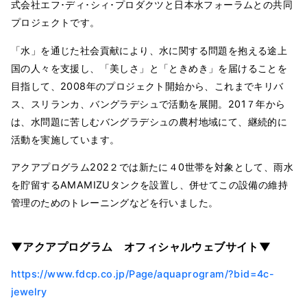
式会社エフ･ディ･シィ･プロダクツと日本水フォーラムとの共同
プロジェクトです。
「水」を通じた社会貢献により、水に関する問題を抱える途上
国の人々を支援し、「美しさ」と「ときめき」を届けることを
目指して、2008年のプロジェクト開始から、これまでキリバ
ス、スリランカ、バングラデシュで活動を展開。201７年から
は、水問題に苦しむバングラデシュの農村地域にて、継続的に
活動を実施しています。
アクアプログラム202２では新たに４0世帯を対象として、雨水
を貯留するAMAMIZUタンクを設置し、併せてこの設備の維持
管理のためのトレーニングなどを行いました。
▼アクアプログラム オフィシャルウェブサイト▼
https://www.fdcp.co.jp/Page/aquaprogram/?bid=4c-
jewelry