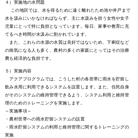
４）実施地の水問題
この地区では、水を得るために遠く離れたため池や井戸まで
水を汲みにいかなければならず、主に水汲みを担う女性や女子
児童にとって特に負担となっています。毎日、家事や教育に充
てるべき時間が水汲みに割かれています。
また、これらの水源の水質は良好ではないため、下痢症など
の病気になる人も多く、農村の多くの家庭にとってはその治療
費も経済的な負担です。
５）実施内容
アクアプログラムでは、こうした村の各世帯に雨水を貯留し
飲み水用に利用できるシステムを設置します。また、住民自身
がそのシステムの維持管理できるよう、システム利用と維持管
理のためのトレーニングを実施します。
～実施事項～
・農村世帯への雨水貯留システムの設置
・雨水貯留システムの利用と維持管理に関するトレーニングの
実施