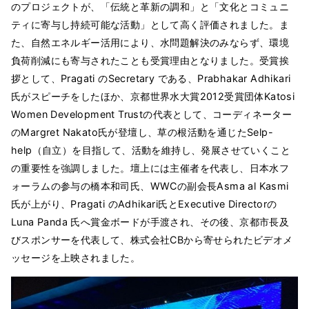
のプロジェクトが、「伝統と革新の調和」と「文化とコミュニ
ティに寄与し持続可能な活動」として高く評価されました。ま
た、自然エネルギー活用により、水問題解決のみならず、環境
負荷削減にも寄与されたことも受賞理由となりました。受賞挨
拶として、Pragati のSecretary である、Prabhakar Adhikari
氏がスピーチをしたほか、京都世界水大賞2012受賞団体Katosi
Women Development Trustの代表として、コーディネーター
のMargret Nakato氏が登壇し、草の根活動を通じたSelp-
help（自立）を目指して、活動を維持し、発展させていくこと
の重要性を強調しました。壇上には主催者を代表し、日本水フ
ォーラムの参与の橋本和司氏、WWCの副会長Asma al Kasmi
氏が上がり、Pragati のAdhikari氏とExecutive Directorの
Luna Panda 氏へ賞金ボードが手渡され、その後、京都市長及
びスポンサーを代表して、株式会社CBから寄せられたビデオメ
ッセージを上映されました。