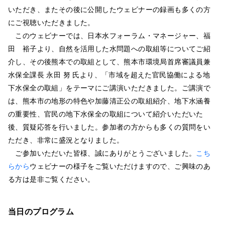
いただき、またその後に公開したウェビナーの録画も多くの方
にご視聴いただきました。
このウェビナーでは、日本水フォーラム・マネージャー、福
田 裕子より、自然を活用した水問題への取組等についてご紹
介し、その後熊本での取組として、熊本市環境局首席審議員兼
水保全課長 永田 努 氏より、「市域を超えた官民協働による地
下水保全の取組」をテーマにご講演いただきました。ご講演で
は、熊本市の地形の特色や加藤清正公の取組紹介、地下水涵養
の重要性、官民の地下水保全の取組について紹介いただいた
後、質疑応答を行いました。参加者の方からも多くの質問をい
ただき、非常に盛況となりました。
ご参加いただいた皆様、誠にありがとうございました。
こち
らから
ウェビナーの様子をご覧いただけますので、ご興味のあ
る方は是非ご覧ください。
当日のプログラム