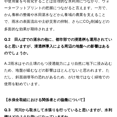
や使用量を可視化することは合理的な水利用につながり、ウォ
ーターフットプリントの把握につながると言えます。一方で、
かん養林の整備や水田湛水などかん養域の農業を支えること
で、雨水の表面流出や土砂災害の抑制、さらにCO
削減などの
2
多面的な効果が期待されます。
Q.2 田んぼでの湛水の他に、都市部での浸透桝も運用されてい
ると思いますが、浸透桝導入による周辺の地盤への影響はある
のでしょうか。
A.2雨水はその土壌のもつ浸透能力により自然に地下に浸み込む
ため、地盤が緩むなどの影響はほとんどないと思われます。た
だし、斜面崩壊等の恐れがあるため、がけ地ではなく緑地での
使用を勧めています。
【水保全取組における関係者との協働について】
Q.3 河川から取水して水張りを行っていると思いますが、水利
権はどのような扱いになっていますか。