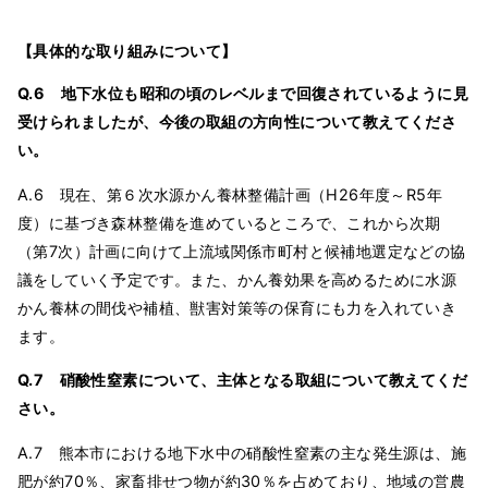
【具体的な取り組みについて】
Q.6 地下水位も昭和の頃のレベルまで回復されているように見
受けられましたが、今後の取組の方向性について教えてくださ
い。
A.6 現在、第６次水源かん養林整備計画（H26年度～R5年
度）に基づき森林整備を進めているところで、これから次期
（第7次）計画に向けて上流域関係市町村と候補地選定などの協
議をしていく予定です。また、かん養効果を高めるために水源
かん養林の間伐や補植、獣害対策等の保育にも力を入れていき
ます。
Q.7 硝酸性窒素について、主体となる取組について教えてくだ
さい。
A.7 熊本市における地下水中の硝酸性窒素の主な発生源は、施
肥が約70％、家畜排せつ物が約30％を占めており、地域の営農