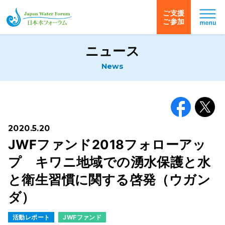
ご支援
ご参加
日本水フォーラム
ニュース
News
Facebook
X
2020.5.20
JWFファンド2018フォローアッ
プ キワニ地域での湧水保護と水
と衛生習慣に関する啓発（ウガン
ダ）
活動レポート
JWFファンド